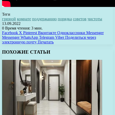
Теги
грязной
комнате
поддержанию
порядка
советов
чистоты
13.09.2022
0
Время чтения: 3 мин.
Facebook
X
Pinterest
Вконтакте
Одноклассники
Messenger
Messenger
WhatsApp
Telegram
Viber
Поделиться через
электронную почту
Печатать
ПОХОЖИЕ СТАТЬИ