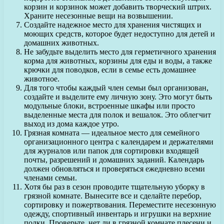
корзин и корзинок может добавить творческий штрих.
Храните несезонные вещи на возвышении.
Создайте надежное место для хранения чистящих и
моющих средств, которое будет недоступно для детей и
домашних животных.
Не забудьте выделить место для герметичного хранения
корма для животных, корзины для еды и воды, а также
крючки для поводков, если в семье есть домашнее
животное.
Для того чтобы каждый член семьи был организован,
создайте и выделите ему личную зону. Это могут быть
модульные блоки, встроенные шкафы или просто
выделенные места для полок и вешалок. Это облегчит
выход из дома каждое утро.
Грязная комната — идеальное место для семейного
организационного центра с календарем и держателями
для журналов или папок для сортировки входящей
почты, разрешений и домашних заданий. Календарь
должен обновляться и проверяться ежедневно всеми
членами семьи.
Хотя бы раз в сезон проводите тщательную уборку в
грязной комнате. Вынесите все и сделайте перебор,
сортировку и пожертвования. Переместите несезонную
одежду, спортивный инвентарь и игрушки на верхние
полки. Проверьте, нет ли в грязной комнате плесени и