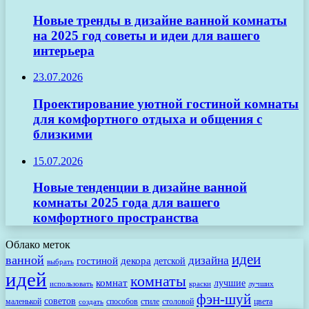
Новые тренды в дизайне ванной комнаты
на 2025 год советы и идеи для вашего
интерьера
23.07.2026
Проектирование уютной гостиной комнаты
для комфортного отдыха и общения с
близкими
15.07.2026
Новые тенденции в дизайне ванной
комнаты 2025 года для вашего
комфортного пространства
Облако меток
идеи
ванной
дизайна
гостиной
декора
детской
выбрать
идей
комнаты
комнат
лучшие
использовать
лучших
краски
фэн-шуй
советов
маленькой
способов
стиле
столовой
цвета
создать