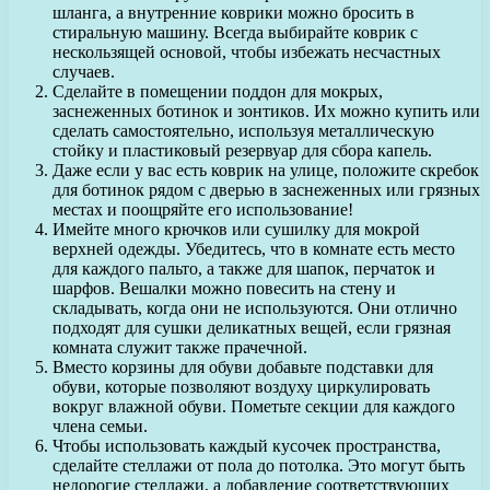
шланга, а внутренние коврики можно бросить в
стиральную машину. Всегда выбирайте коврик с
нескользящей основой, чтобы избежать несчастных
случаев.
Сделайте в помещении поддон для мокрых,
заснеженных ботинок и зонтиков. Их можно купить или
сделать самостоятельно, используя металлическую
стойку и пластиковый резервуар для сбора капель.
Даже если у вас есть коврик на улице, положите скребок
для ботинок рядом с дверью в заснеженных или грязных
местах и поощряйте его использование!
Имейте много крючков или сушилку для мокрой
верхней одежды. Убедитесь, что в комнате есть место
для каждого пальто, а также для шапок, перчаток и
шарфов. Вешалки можно повесить на стену и
складывать, когда они не используются. Они отлично
подходят для сушки деликатных вещей, если грязная
комната служит также прачечной.
Вместо корзины для обуви добавьте подставки для
обуви, которые позволяют воздуху циркулировать
вокруг влажной обуви. Пометьте секции для каждого
члена семьи.
Чтобы использовать каждый кусочек пространства,
сделайте стеллажи от пола до потолка. Это могут быть
недорогие стеллажи, а добавление соответствующих