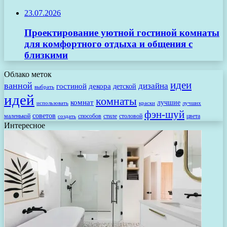
23.07.2026
Проектирование уютной гостиной комнаты
для комфортного отдыха и общения с
близкими
Облако меток
идеи
ванной
дизайна
гостиной
декора
детской
выбрать
идей
комнаты
комнат
лучшие
использовать
лучших
краски
фэн-шуй
советов
маленькой
способов
стиле
столовой
цвета
создать
Интересное