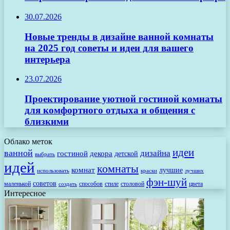
30.07.2026
Новые тренды в дизайне ванной комнаты
на 2025 год советы и идеи для вашего
интерьера
23.07.2026
Проектирование уютной гостиной комнаты
для комфортного отдыха и общения с
близкими
Облако меток
идеи
ванной
дизайна
гостиной
декора
детской
выбрать
идей
комнаты
комнат
лучшие
использовать
лучших
краски
фэн-шуй
советов
маленькой
способов
стиле
столовой
цвета
создать
Интересное