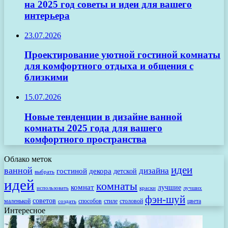
на 2025 год советы и идеи для вашего
интерьера
23.07.2026
Проектирование уютной гостиной комнаты
для комфортного отдыха и общения с
близкими
15.07.2026
Новые тенденции в дизайне ванной
комнаты 2025 года для вашего
комфортного пространства
Облако меток
идеи
ванной
дизайна
гостиной
декора
детской
выбрать
идей
комнаты
комнат
лучшие
использовать
лучших
краски
фэн-шуй
советов
маленькой
способов
стиле
столовой
цвета
создать
Интересное