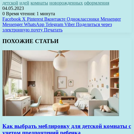
детской
идей
комнаты
новорожденных
оформления
04.05.2023
0
Время чтения: 1 минута
Facebook
X
Pinterest
Вконтакте
Одноклассники
Messenger
Messenger
WhatsApp
Telegram
Viber
Поделиться через
электронную почту
Печатать
ПОХОЖИЕ СТАТЬИ
Как выбрать меблировку для детской комнаты с
учетом предпочтений ребенка