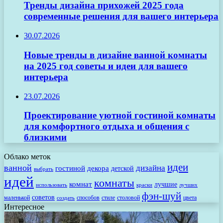
Тренды дизайна прихожей 2025 года
современные решения для вашего интерьера
30.07.2026
Новые тренды в дизайне ванной комнаты
на 2025 год советы и идеи для вашего
интерьера
23.07.2026
Проектирование уютной гостиной комнаты
для комфортного отдыха и общения с
близкими
Облако меток
идеи
ванной
дизайна
гостиной
декора
детской
выбрать
идей
комнаты
комнат
лучшие
использовать
лучших
краски
фэн-шуй
советов
маленькой
способов
стиле
столовой
цвета
создать
Интересное