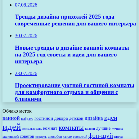
07.08.2026
Тренды дизайна прихожей 2025 года
современные решения для вашего интерьера
30.07.2026
Новые тренды в дизайне ванной комнаты
на 2025 год советы и идеи для вашего
интерьера
23.07.2026
Проектирование уютной гостиной комнаты
для комфортного отдыха и общения с
близкими
Облако меток
идеи
ванной
дизайна
гостиной
декора
детской
выбрать
идей
комнаты
комнат
лучшие
использовать
лучших
краски
фэн-шуй
советов
маленькой
способов
стиле
столовой
цвета
создать