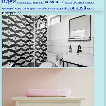
идей
комнаты
комнат
лучшие
использовать
лучших
краски
фэн-шуй
советов
маленькой
способов
стиле
столовой
цвета
создать
Интересное