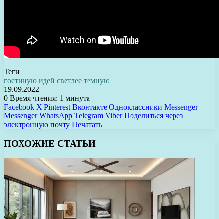
Теги
гостиную
идей
светлее
темную
19.09.2022
0
Время чтения: 1 минута
Facebook
X
Pinterest
Вконтакте
Одноклассники
Messenger
Messenger
WhatsApp
Telegram
Viber
Поделиться через
электронную почту
Печатать
ПОХОЖИЕ СТАТЬИ