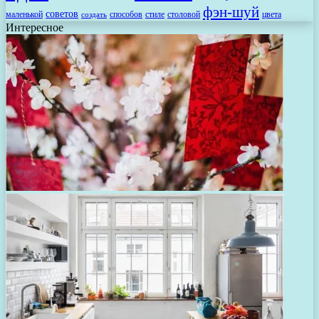
фэн-шуй
советов
маленькой
способов
стиле
столовой
цвета
создать
Интересное