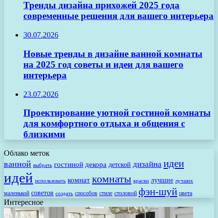
Тренды дизайна прихожей 2025 года
современные решения для вашего интерьера
30.07.2026
Новые тренды в дизайне ванной комнаты
на 2025 год советы и идеи для вашего
интерьера
23.07.2026
Проектирование уютной гостиной комнаты
для комфортного отдыха и общения с
близкими
Облако меток
идеи
ванной
дизайна
гостиной
декора
детской
выбрать
идей
комнаты
комнат
лучшие
использовать
лучших
краски
фэн-шуй
советов
маленькой
способов
стиле
столовой
цвета
создать
Интересное