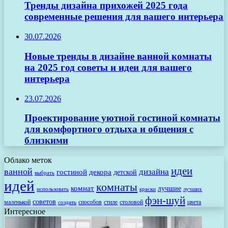
Тренды дизайна прихожей 2025 года
современные решения для вашего интерьера
30.07.2026
Новые тренды в дизайне ванной комнаты
на 2025 год советы и идеи для вашего
интерьера
23.07.2026
Проектирование уютной гостиной комнаты
для комфортного отдыха и общения с
близкими
Облако меток
идеи
ванной
дизайна
гостиной
декора
детской
выбрать
идей
комнаты
комнат
лучшие
использовать
лучших
краски
фэн-шуй
советов
маленькой
способов
стиле
столовой
цвета
создать
Интересное