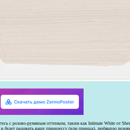
сь с розово-румяным оттенком, таким как Intimate White от She
и будет радовать вашу принцессу (или принца), любящую розовы