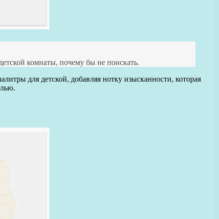
етской комнаты, почему бы не поискать.
алитры для детской, добавляя нотку изысканности, которая
елью.