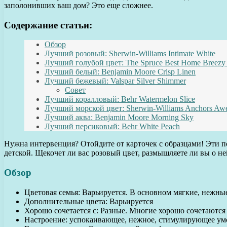
заполонивших ваш дом? Это еще сложнее.
Содержание статьи:
Обзор
Лучший розовый: Sherwin-Williams Intimate White
Лучший голубой цвет: The Spruce Best Home Breezy
Лучший белый: Benjamin Moore Crisp Linen
Лучший бежевый: Valspar Silver Shimmer
Совет
Лучший коралловый: Behr Watermelon Slice
Лучший морской цвет: Sherwin-Williams Anchors Aw
Лучший аква: Benjamin Moore Morning Sky
Лучший персиковый: Behr White Peach
Нужна интервенция? Отойдите от карточек с образцами! Эти п
детской. Щекочет ли вас розовый цвет, размышляете ли вы о н
Обзор
Цветовая семья: Варьируется. В основном мягкие, нежные
Дополнительные цвета: Варьируется
Хорошо сочетается с: Разные. Многие хорошо сочетаютс
Настроение: успокаивающее, нежное, стимулирующее ум