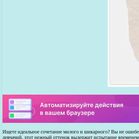
Ищете идеальное сочетание милого и шикарного? Вы не ошибете
девчачий, этот нежный оттенок выдержит испытание временем 