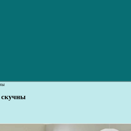
чны
 скучны