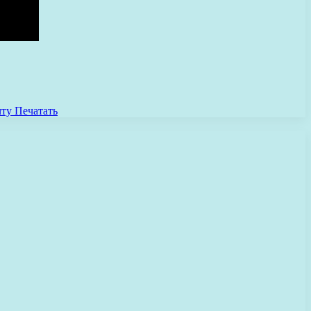
чту
Печатать