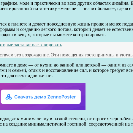
 графике, моде и практически во всех других областях дизайна. Е
ентированный на эстетику «меньше — значит больше», где все и
тся к планете и делает повседневную жизнь проще и менее под
, формам и созданию легкого потока, который делает ее естеств
орядка в вещах, которые вы можете контролировать.
торые заставят вас завидовать
ствуем это возрождение. Эти помещения гостеприимны и уютны
нате в доме — от кухни до ванной или детской — одним из самы
ями и семьей, отдых и восстановление сил, и которое требует вс
то для всех видов жизни.
дходят к минимализму в разной степени, от строгих черно-белых
 на создание минималистичной гостиной, сосредоточенной на то