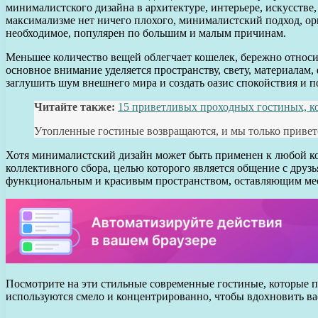
минималистского дизайна в архитектуре, интерьере, искусстве,
максимализме нет ничего плохого, минималистский подход, ори
необходимое, популярен по большим и малым причинам.
Меньшее количество вещей облегчает кошелек, бережно относи
основное внимание уделяется пространству, свету, материалам
заглушить шум внешнего мира и создать оазис спокойствия и п
Читайте также:
15 приветливых проходных гостиных, ко
Утопленные гостиные возвращаются, и мы только привет
Хотя минималистский дизайн может быть применен к любой ком
коллективного сбора, целью которого является общение с друзь
функциональным и красивым пространством, оставляющим мес
Посмотрите на эти стильные современные гостиные, которые по
используются смело и концентрированно, чтобы вдохновить вас