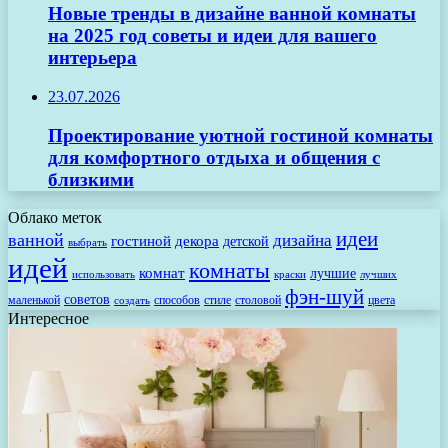
Новые тренды в дизайне ванной комнаты
на 2025 год советы и идеи для вашего
интерьера
23.07.2026
Проектирование уютной гостиной комнаты
для комфортного отдыха и общения с
близкими
Облако меток
идеи
ванной
дизайна
гостиной
декора
детской
выбрать
идей
комнаты
комнат
лучшие
использовать
лучших
краски
фэн-шуй
советов
маленькой
способов
стиле
столовой
цвета
создать
Интересное