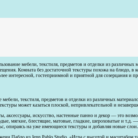
ьзование мебели, текстиля, предметов и отделки из различных м
щения. Комната без достаточной текстуры похожа на блюдо, в ко
олее интересной, гостеприимной и приятной для созерцания и п
ие мебели, текстиля, предметов и отделки из различных материа
екстуры может казаться плоской, непривлекательной и незаверш
ы, аксессуары, искусство, настенные панно и декор — это возмо
ые, мягкие, блестящие, матовые, гладкие, шероховатые и т.д. — 
с, опираясь на уже имеющиеся текстуры и добавляя новые слои.
женн Пабло из Jenn Pablo Studio. «Игра с высотой и масштабом 