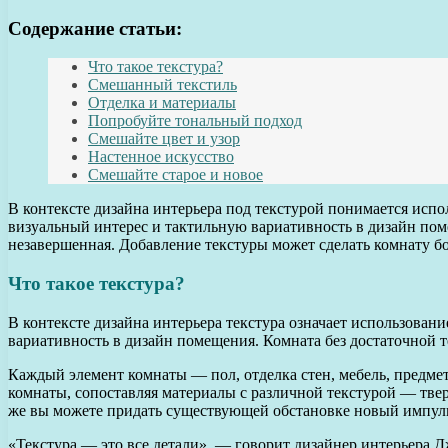
Содержание статьи:
Что такое текстура?
Смешанный текстиль
Отделка и материалы
Попробуйте тональный подход
Смешайте цвет и узор
Настенное искусство
Смешайте старое и новое
В контексте дизайна интерьера под текстурой понимается испол
визуальный интерес и тактильную вариативность в дизайн поме
незавершенная. Добавление текстуры может сделать комнату б
Что такое текстура?
В контексте дизайна интерьера текстура означает использован
вариативность в дизайн помещения. Комната без достаточной т
Каждый элемент комнаты — пол, отделка стен, мебель, предмет
комнаты, сопоставляя материалы с различной текстурой — тверд
же вы можете придать существующей обстановке новый импуль
«Текстура — это все детали», — говорит дизайнер интерьера Д