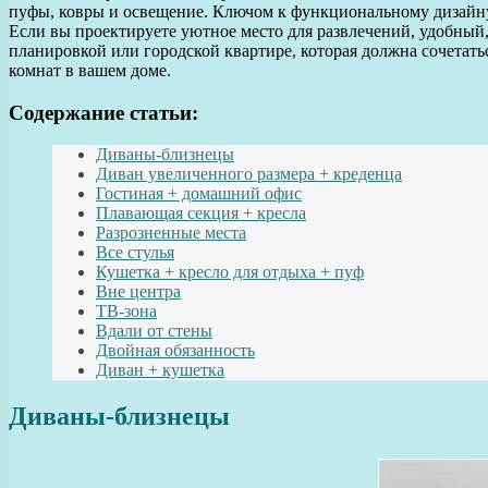
пуфы, ковры и освещение. Ключом к функциональному дизайну г
Если вы проектируете уютное место для развлечений, удобный
планировкой или городской квартире, которая должна сочетат
комнат в вашем доме.
Содержание статьи:
Диваны-близнецы
Диван увеличенного размера + креденца
Гостиная + домашний офис
Плавающая секция + кресла
Разрозненные места
Все стулья
Кушетка + кресло для отдыха + пуф
Вне центра
ТВ-зона
Вдали от стены
Двойная обязанность
Диван + кушетка
Диваны-близнецы