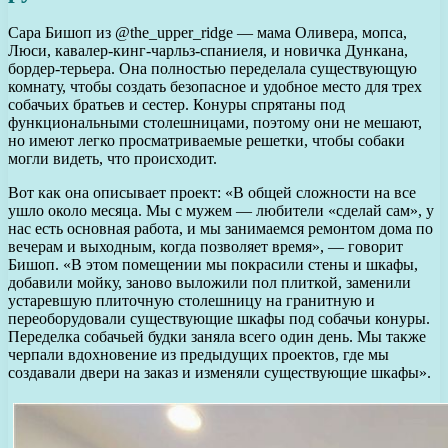
Сара Бишоп из @the_upper_ridge — мама Оливера, мопса,
Люси, кавалер-кинг-чарльз-спаниеля, и новичка Дункана,
бордер-терьера. Она полностью переделала существующую
комнату, чтобы создать безопасное и удобное место для трех
собачьих братьев и сестер. Конуры спрятаны под
функциональными столешницами, поэтому они не мешают,
но имеют легко просматриваемые решетки, чтобы собаки
могли видеть, что происходит.
Вот как она описывает проект: «В общей сложности на все
ушло около месяца. Мы с мужем — любители «сделай сам», у
нас есть основная работа, и мы занимаемся ремонтом дома по
вечерам и выходным, когда позволяет время», — говорит
Бишоп. «В этом помещении мы покрасили стены и шкафы,
добавили мойку, заново выложили пол плиткой, заменили
устаревшую плиточную столешницу на гранитную и
переоборудовали существующие шкафы под собачьи конуры.
Переделка собачьей будки заняла всего один день. Мы также
черпали вдохновение из предыдущих проектов, где мы
создавали двери на заказ и изменяли существующие шкафы».