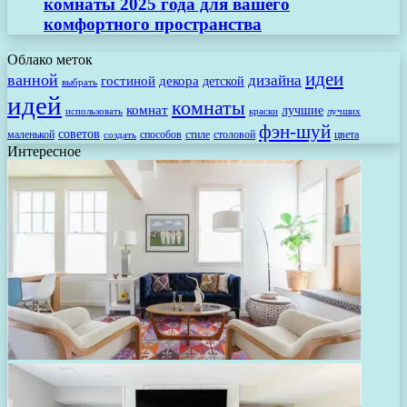
комнаты 2025 года для вашего
комфортного пространства
Облако меток
идеи
ванной
дизайна
гостиной
декора
детской
выбрать
идей
комнаты
комнат
лучшие
использовать
лучших
краски
фэн-шуй
советов
маленькой
способов
стиле
столовой
цвета
создать
Интересное