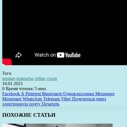
Теги
вещью
комнаты
собак
стали
10.01.2023
0
Время чтения: 5 мин.
Facebook
X
Pinterest
Вконтакте
Одноклассники
Messenger
Messenger
WhatsApp
Telegram
Viber
Поделиться через
электронную почту
Печатать
ПОХОЖИЕ СТАТЬИ