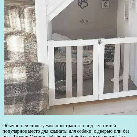
Обычно неиспользуемое пространство под лестницей —
популярное место для комнаты для собаки, с дверью или без
нее. Джулия Муни из @athomewithjuliaa, мама чау-чау Тако,