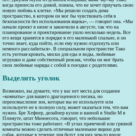
когда принесла его домой, поняла, что не хочет приучать свою
новую любовь к клетке. «Мы решили создать дома
пространство, в котором он мог бы чувствовать себя в
безопасности без использования ящика», — говорит она. «Мы
начали проект в июне и закончили в августе, так что на
планирование и проектирование ушло несколько недель. Все
его вещи хранятся в порядке в его маленькой спальне, и он
точно знает, куда пойти, если ему нужно отдохнуть или
немного расслабиться». В специальном пространстве Тако
есть уютная кровать, миски для еды и воды, любимые
игрушки и даже собственный рюкзак, чтобы он мог брать
свои любимые наряды с собой в поездки с родителями.
Выделить уголок
Возможно, вы думаете, что у вас нет места для создания
«комнаты» для вашего драгоценного песика, но
переосмысление зон, которые вы не используете или
используете не в полную силу, может оказаться тем, что вам
нужно. Бре Хефнер, дизайнер кухни и ванной в Studio M в
Плимуте, штат Миннесота, говорит, что небольшие
пространства тоже работают. «В углах прачечной или грязной
комнаты можно сделать отличные маленькие ящики для
собак, которые в течение дня будут для них чем-то вроде