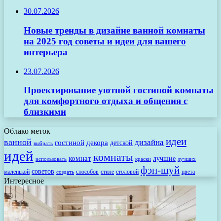
30.07.2026
Новые тренды в дизайне ванной комнаты
на 2025 год советы и идеи для вашего
интерьера
23.07.2026
Проектирование уютной гостиной комнаты
для комфортного отдыха и общения с
близкими
Облако меток
идеи
ванной
дизайна
гостиной
декора
детской
выбрать
идей
комнаты
комнат
лучшие
использовать
лучших
краски
фэн-шуй
советов
маленькой
способов
стиле
столовой
цвета
создать
Интересное