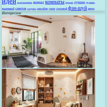
идей
комнаты
комнат
лучшие
использовать
лучших
краски
фэн-шуй
советов
маленькой
способов
стиле
столовой
цвета
создать
Интересное