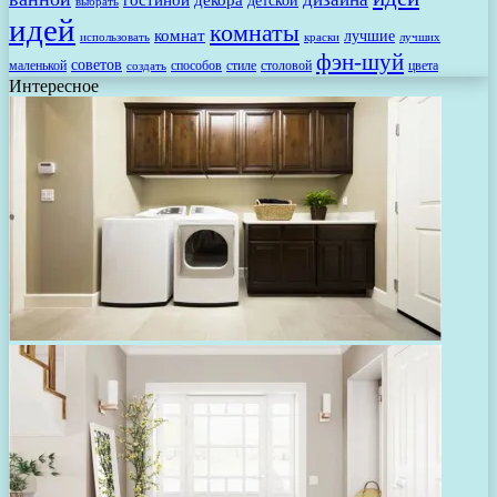
гостиной
декора
детской
выбрать
идей
комнаты
комнат
лучшие
использовать
лучших
краски
фэн-шуй
советов
маленькой
способов
стиле
столовой
цвета
создать
Интересное