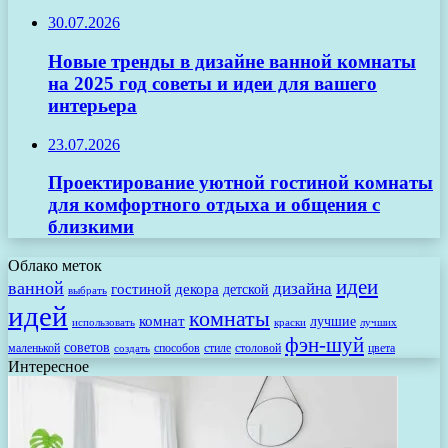
30.07.2026
Новые тренды в дизайне ванной комнаты
на 2025 год советы и идеи для вашего
интерьера
23.07.2026
Проектирование уютной гостиной комнаты
для комфортного отдыха и общения с
близкими
Облако меток
идеи
ванной
дизайна
гостиной
декора
детской
выбрать
идей
комнаты
комнат
лучшие
использовать
лучших
краски
фэн-шуй
советов
маленькой
способов
стиле
столовой
цвета
создать
Интересное