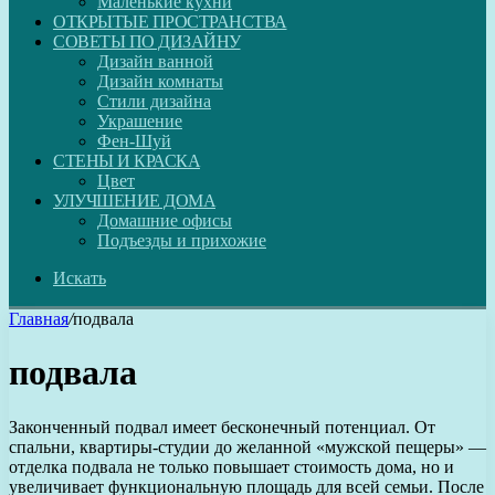
Маленькие кухни
ОТКРЫТЫЕ ПРОСТРАНСТВА
СОВЕТЫ ПО ДИЗАЙНУ
Дизайн ванной
Дизайн комнаты
Стили дизайна
Украшение
Фен-Шуй
СТЕНЫ И КРАСКА
Цвет
УЛУЧШЕНИЕ ДОМА
Домашние офисы
Подъезды и прихожие
Искать
Главная
/
подвала
подвала
Законченный подвал имеет бесконечный потенциал. От
спальни, квартиры-студии до желанной «мужской пещеры» —
отделка подвала не только повышает стоимость дома, но и
увеличивает функциональную площадь для всей семьи. После