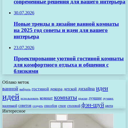
современные решения для вашего интерьера
30.07.2026
Новые тренды в дизайне ванной комнаты
на 2025 год советы и идеи для вашего
интерьера
23.07.2026
Проектирование уютной гостиной комнаты
для комфортного отдыха и общения с
близкими
Облако меток
идеи
ванной
дизайна
гостиной
декора
детской
выбрать
идей
комнаты
комнат
лучшие
использовать
лучших
краски
фэн-шуй
советов
маленькой
способов
стиле
столовой
цвета
создать
Интересное