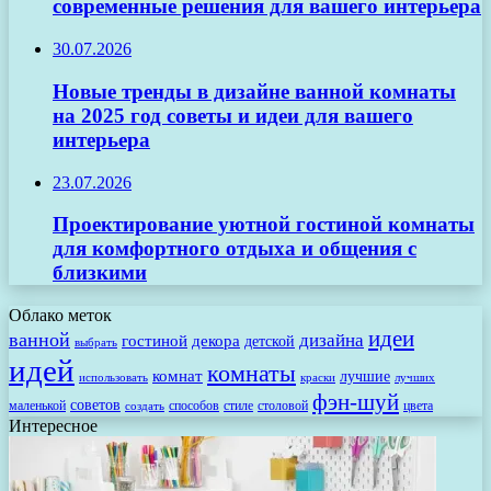
современные решения для вашего интерьера
30.07.2026
Новые тренды в дизайне ванной комнаты
на 2025 год советы и идеи для вашего
интерьера
23.07.2026
Проектирование уютной гостиной комнаты
для комфортного отдыха и общения с
близкими
Облако меток
идеи
ванной
дизайна
гостиной
декора
детской
выбрать
идей
комнаты
комнат
лучшие
использовать
лучших
краски
фэн-шуй
советов
маленькой
способов
стиле
столовой
цвета
создать
Интересное