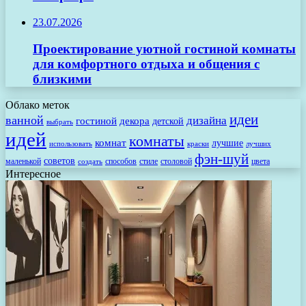
23.07.2026
Проектирование уютной гостиной комнаты
для комфортного отдыха и общения с
близкими
Облако меток
идеи
ванной
дизайна
гостиной
декора
детской
выбрать
идей
комнаты
комнат
лучшие
использовать
лучших
краски
фэн-шуй
советов
маленькой
способов
стиле
столовой
цвета
создать
Интересное