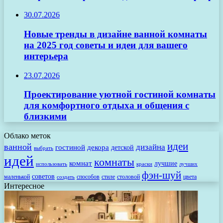
30.07.2026
Новые тренды в дизайне ванной комнаты
на 2025 год советы и идеи для вашего
интерьера
23.07.2026
Проектирование уютной гостиной комнаты
для комфортного отдыха и общения с
близкими
Облако меток
идеи
ванной
дизайна
гостиной
декора
детской
выбрать
идей
комнаты
комнат
лучшие
использовать
лучших
краски
фэн-шуй
советов
маленькой
способов
стиле
столовой
цвета
создать
Интересное