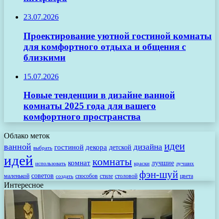
23.07.2026
Проектирование уютной гостиной комнаты
для комфортного отдыха и общения с
близкими
15.07.2026
Новые тенденции в дизайне ванной
комнаты 2025 года для вашего
комфортного пространства
Облако меток
идеи
ванной
дизайна
гостиной
декора
детской
выбрать
идей
комнаты
комнат
лучшие
использовать
лучших
краски
фэн-шуй
советов
маленькой
способов
стиле
столовой
цвета
создать
Интересное