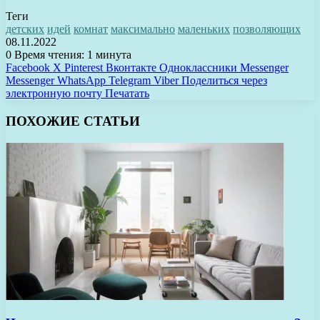
Теги
детских
идей
комнат
максимально
маленьких
позволяющих
08.11.2022
0
Время чтения: 1 минута
Facebook
X
Pinterest
Вконтакте
Одноклассники
Messenger
Messenger
WhatsApp
Telegram
Viber
Поделиться через
электронную почту
Печатать
ПОХОЖИЕ СТАТЬИ