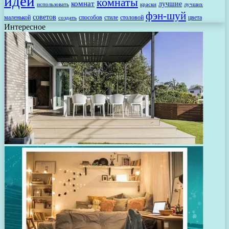
идей
комнаты
комнат
лучшие
использовать
лучших
краски
фэн-шуй
советов
маленькой
способов
стиле
столовой
цвета
создать
Интересное