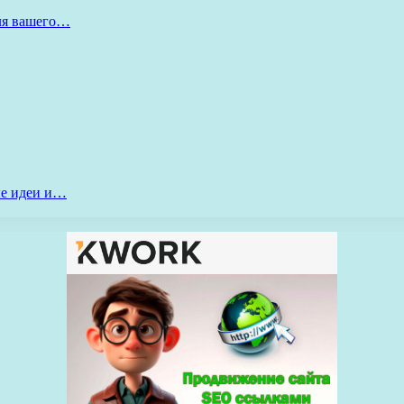
для вашего…
ые идеи и…