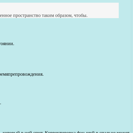
енное пространство таким образом, чтобы.
тоянии.
времяпрепровождения.
.
а, который в ней спит. Корректировка фэн-шуй в спальне может