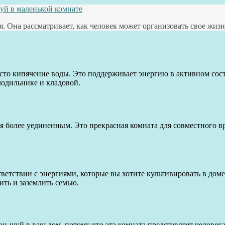
уй в маленькой комнате
 Она рассматривает, как человек может организовать свое жизн
росто кипячение воды. Это поддерживает энергию в активном сос
лодильнике и кладовой.
ся более уединенным. Это прекрасная комната для совместного 
ветствии с энергиями, которые вы хотите культивировать в доме
ть и заземлить семью.
эн-шуй в ваш дом, потому что эта комната представляет человек