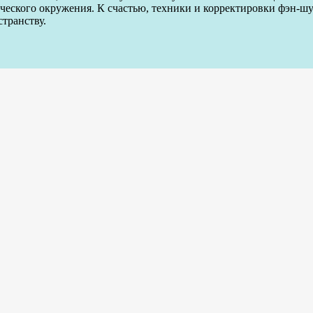
ческого окружения. К счастью, техники и корректировки фэн-ш
транству.