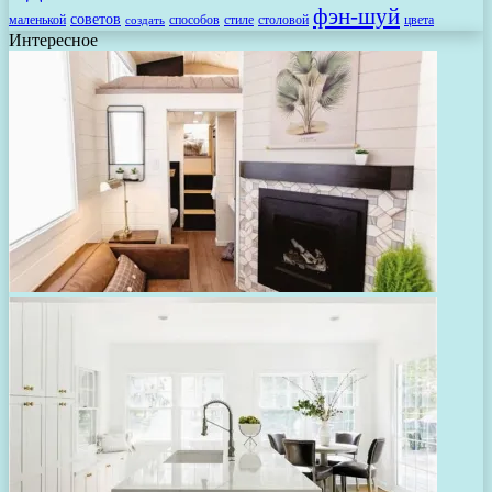
фэн-шуй
советов
маленькой
способов
стиле
столовой
цвета
создать
Интересное