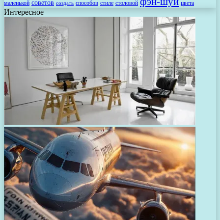
фэн-шуй
советов
маленькой
способов
стиле
столовой
цвета
создать
Интересное