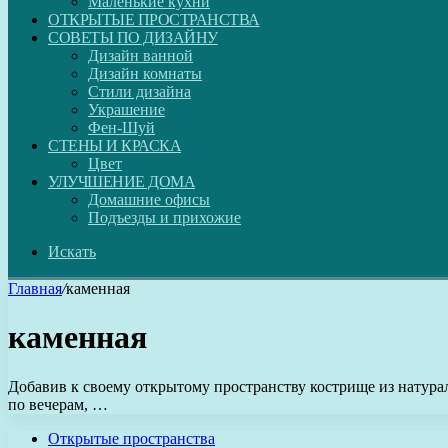
Маленькие кухни
ОТКРЫТЫЕ ПРОСТРАНСТВА
СОВЕТЫ ПО ДИЗАЙНУ
Дизайн ванной
Дизайн комнаты
Стили дизайна
Украшение
Фен-Шуй
СТЕНЫ И КРАСКА
Цвет
УЛУЧШЕНИЕ ДОМА
Домашние офисы
Подъезды и прихожие
Искать
Главная
/
каменная
каменная
Добавив к своему открытому пространству кострище из натурал
по вечерам, …
Открытые пространства