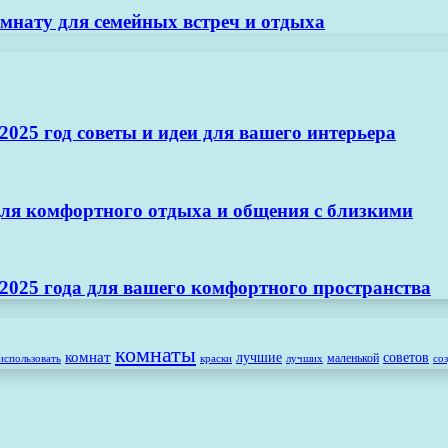
мнату для семейных встреч и отдыха
025 год советы и идеи для вашего интерьера
ля комфортного отдыха и общения с близкими
2025 года для вашего комфортного пространства
комнаты
комнат
лучшие
советов
маленькой
использовать
лучших
со
краски