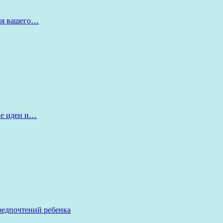
для вашего…
ые идеи и…
редпочтений ребенка