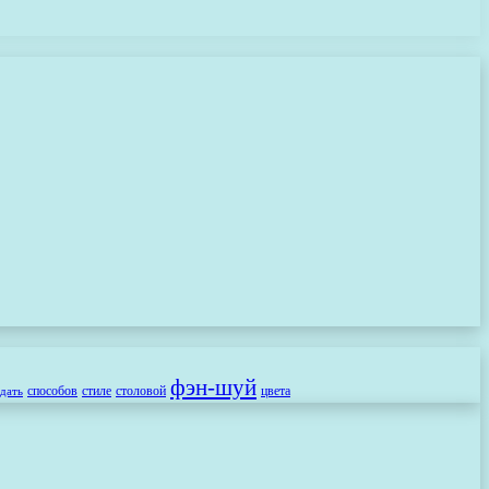
фэн-шуй
способов
стиле
столовой
цвета
здать