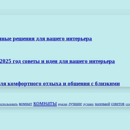
нные решения для вашего интерьера
025 год советы и идеи для вашего интерьера
ля комфортного отдыха и общения с близкими
комнаты
комнат
лучшие
советов
маленькой
использовать
лучших
со
краски