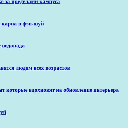
е за пределами кампуса
 карпа в фэн-шуй
 водопада
вятся людям всех возрастов
т которые вдохновят на обновление интерьера
шуй