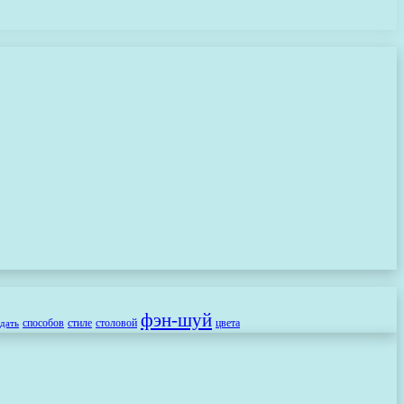
фэн-шуй
способов
стиле
столовой
цвета
здать