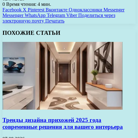
0
Время чтения: 4 мин.
Facebook
X
Pinterest
Вконтакте
Одноклассники
Messenger
Messenger
WhatsApp
Telegram
Viber
Поделиться через
электронную почту
Печатать
ПОХОЖИЕ СТАТЬИ
Тренды дизайна прихожей 2025 года
современные решения для вашего интерьера