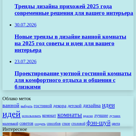
Тренды дизайна прихожей 2025 года
современные решения для вашего интерьера
30.07.2026
Новые тренды в дизайне ванной комнаты
на 2025 год советы и идеи для вашего
интерьера
23.07.2026
Проектирование уютной гостиной комнаты
для комфортного отдыха и общения с
близкими
Облако меток
идеи
ванной
дизайна
гостиной
декора
детской
выбрать
идей
комнаты
комнат
лучшие
использовать
лучших
краски
фэн-шуй
советов
маленькой
способов
стиле
столовой
цвета
создать
Интересное