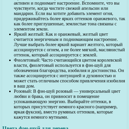
активен и поднимает настроение. Вспомните, что вы
чувствуете, когда чистите свежий апельсин или
мандарин. Если вы хотите добавить элемент огня,
придерживайтесь более ярких оттенков оранжевого, так
как более приглушенные, землистые тона связаны с
элементом земли.
Яркий желтый: Как и оранжевый, желтый цвет
считается энергичным и поднимающим настроение.
Лучше выбрать более яркий вариант желтого, который
ассоциируется с огнем, а не более мягкий, маслянистый
оттенок, который ассоциируется с землей.
Фиолетовый: Часто считающийся цветом королевской
власти, фиолетовый используется в фэн-шуй для
обозначения благородства, изобилия и достоинства. Он
также ассоциируется с интуицией и духовностью и
может стать отличным способом привлечения изобилия
в ваш дом.
Розовый: В фэн-шуй розовый — универсальный цвет
любви и брака, он привносит в помещение
успокаивающую энергию. Выбирайте оттенки, в
которых присутствует немного красного (например,
яркая фуксия), вместо румяных оттенков, которые
кажутся немного мутными.
Цвета фэн-шуй для дерева