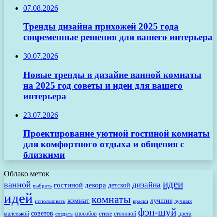
07.08.2026
Тренды дизайна прихожей 2025 года
современные решения для вашего интерьера
30.07.2026
Новые тренды в дизайне ванной комнаты
на 2025 год советы и идеи для вашего
интерьера
23.07.2026
Проектирование уютной гостиной комнаты
для комфортного отдыха и общения с
близкими
Облако меток
идеи
ванной
дизайна
гостиной
декора
детской
выбрать
идей
комнаты
комнат
лучшие
использовать
лучших
краски
фэн-шуй
советов
маленькой
способов
стиле
столовой
цвета
создать