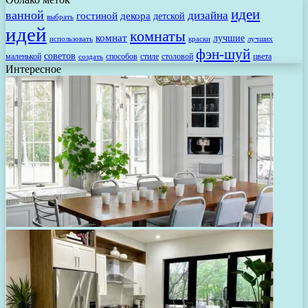
идеи
ванной
дизайна
гостиной
декора
детской
выбрать
идей
комнаты
комнат
лучшие
использовать
лучших
краски
фэн-шуй
советов
маленькой
способов
стиле
столовой
цвета
создать
Интересное