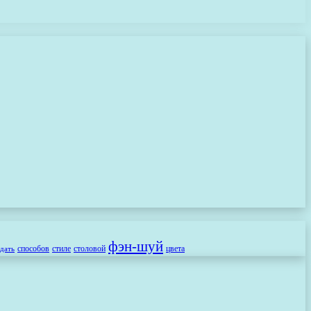
фэн-шуй
способов
стиле
столовой
цвета
здать