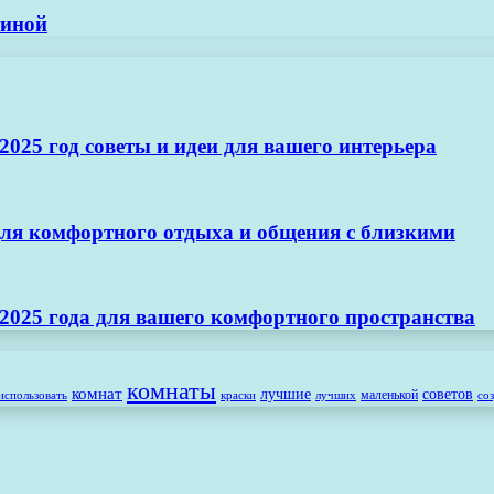
тиной
025 год советы и идеи для вашего интерьера
ля комфортного отдыха и общения с близкими
2025 года для вашего комфортного пространства
комнаты
комнат
лучшие
советов
маленькой
использовать
лучших
со
краски