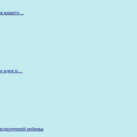
для вашего…
ые идеи и…
редпочтений ребенка