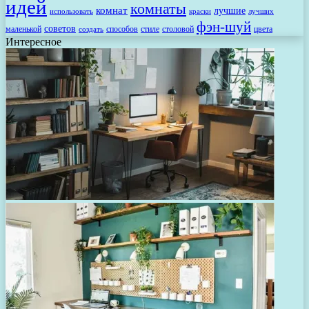
идей
комнаты
комнат
лучшие
использовать
лучших
краски
фэн-шуй
советов
маленькой
способов
стиле
столовой
цвета
создать
Интересное