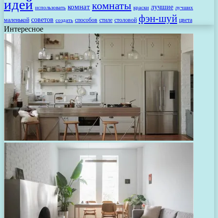
идей
комнаты
комнат
лучшие
использовать
лучших
краски
фэн-шуй
советов
маленькой
способов
стиле
столовой
цвета
создать
Интересное