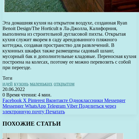
Эта домашняя кухня на открытом воздухе, созданная Ryan
Benoit Design/The Horticult в Ла-Джолла, Калифорния,
выполнена из строительной дугласовой пихты. Открытая
кухня служит якорем в саду арендованного пляжного
коттеджа, создавая пространство для развлечений. В
кухонных шкафах также размещены садовый шланг,
мусорный бак и дополнительные кладовые. Переносная кухня
построена на колесах, поэтому ее можно перевозить с собой
при переезде.
Теги
идей
кухонь
маленьких
открытом
20.06.2022
0
Время чтения: 4 мин.
Facebook
X
Pinterest
Вконтакте
Одноклассники
Messenger
Messenger
WhatsApp
Telegram
Viber
Поделиться через
электронную почту
Печатать
ПОХОЖИЕ СТАТЬИ