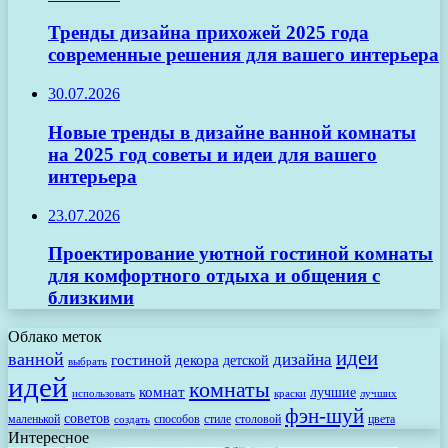
Тренды дизайна прихожей 2025 года
современные решения для вашего интерьера
30.07.2026
Новые тренды в дизайне ванной комнаты
на 2025 год советы и идеи для вашего
интерьера
23.07.2026
Проектирование уютной гостиной комнаты
для комфортного отдыха и общения с
близкими
Облако меток
идеи
ванной
дизайна
гостиной
декора
детской
выбрать
идей
комнаты
комнат
лучшие
использовать
лучших
краски
фэн-шуй
советов
маленькой
способов
стиле
столовой
цвета
создать
Интересное