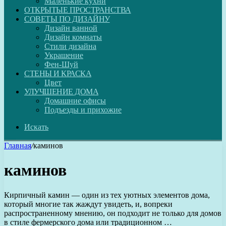
Маленькие кухни
ОТКРЫТЫЕ ПРОСТРАНСТВА
СОВЕТЫ ПО ДИЗАЙНУ
Дизайн ванной
Дизайн комнаты
Стили дизайна
Украшение
Фен-Шуй
СТЕНЫ И КРАСКА
Цвет
УЛУЧШЕНИЕ ДОМА
Домашние офисы
Подъезды и прихожие
Искать
Главная
/
каминов
каминов
Кирпичный камин — один из тех уютных элементов дома,
который многие так жаждут увидеть, и, вопреки
распространенному мнению, он подходит не только для домов
в стиле фермерского дома или традиционном …