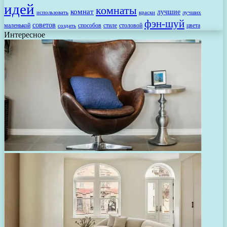
идей
комнаты
комнат
лучшие
использовать
лучших
краски
фэн-шуй
советов
маленькой
способов
стиле
столовой
цвета
создать
Интересное