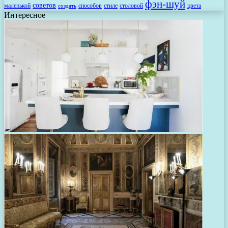
фэн-шуй
советов
маленькой
способов
стиле
столовой
цвета
создать
Интересное