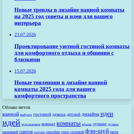
Новые тренды в дизайне ванной комнаты
на 2025 год советы и идеи для вашего
интерьера
23.07.2026
Проектирование уютной гостиной комнаты
для комфортного отдыха и общения с
близкими
15.07.2026
Новые тенденции в дизайне ванной
комнаты 2025 года для вашего
комфортного пространства
Облако меток
идеи
ванной
дизайна
гостиной
декора
детской
выбрать
идей
комнаты
комнат
лучшие
использовать
лучших
краски
фэн-шуй
советов
маленькой
способов
стиле
столовой
цвета
создать