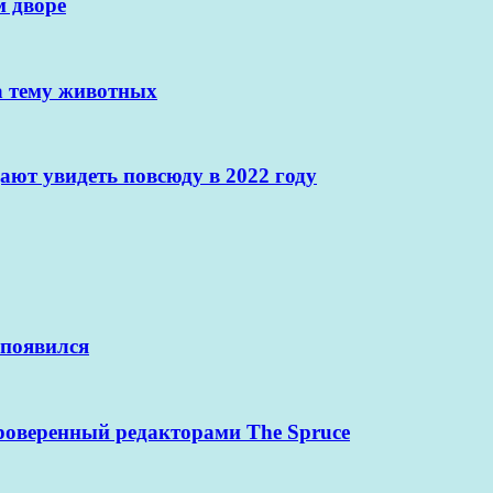
м дворе
а тему животных
ают увидеть повсюду в 2022 году
 появился
проверенный редакторами The Spruce