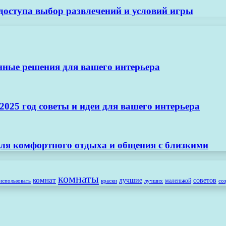
 доступа выбор развлечений и условий игры
нные решения для вашего интерьера
025 год советы и идеи для вашего интерьера
ля комфортного отдыха и общения с близкими
комнаты
комнат
лучшие
советов
маленькой
использовать
лучших
со
краски