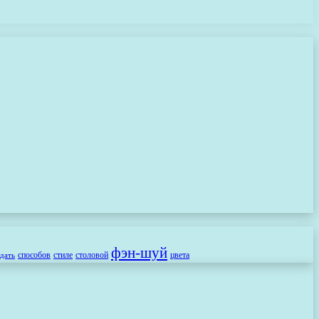
фэн-шуй
способов
стиле
столовой
цвета
здать