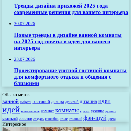
Тренды дизайна прихожей 2025 года
современные решения для вашего интерьера
30.07.2026
Новые тренды в дизайне ванной комнаты
на 2025 год советы и идеи для вашего
интерьера
23.07.2026
Проектирование уютной гостиной комнаты
для комфортного отдыха и общения с
близкими
Облако меток
идеи
ванной
дизайна
гостиной
декора
детской
выбрать
идей
комнаты
комнат
лучшие
использовать
лучших
краски
фэн-шуй
советов
маленькой
способов
стиле
столовой
цвета
создать
Интересное